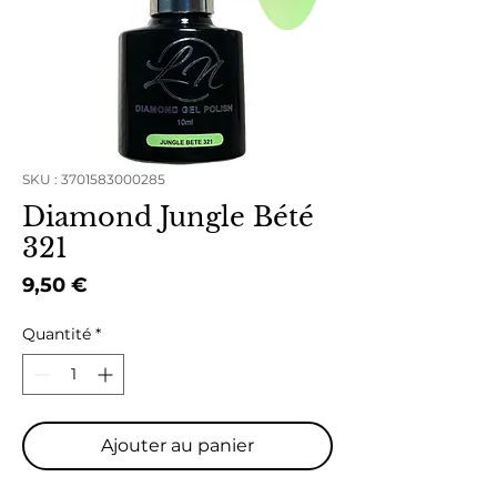
SKU : 3701583000285
Diamond Jungle Bété
321
Prix
9,50 €
Quantité
*
Ajouter au panier