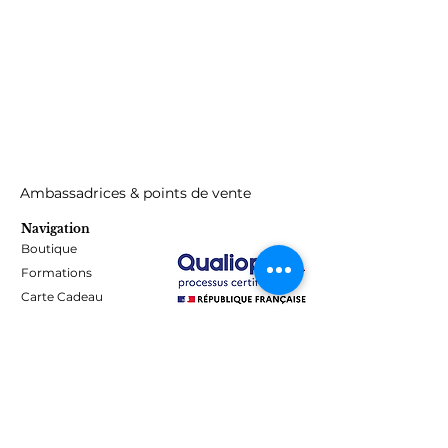
Pour usage professionel uniquement,
tenir hors de porté des enfants,
respectez les instructions d'utilisation,
éviter le contact avec la peau. Peut
provoquer une sensibilisation par
contact cutané.
Ambassadrices & points de vente
Navigation
Boutique
Formations
Carte Cadeau
Programme de fidélité
Blog
Contact
Informations
Mentions Légales - Confidentialité