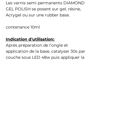
Les vernis semi permanents DIAMOND
GEL POLISH se posent sur gel, résine,
Acrygel ou sur une rubber base.
contenance 10ml
Indication d'utilisation:
Après préparation de l’ongle et
application de la base, catalyser 30s par
couche sous LED 48w puis appliquer la
finition
Ingrédients : (Hema & TPO Free)
ACRYLATES/CARBAMATE COPOLYMER,
ACRYLATES COPOLYMER,
TRIMETHYLBENZOYL
DITOLYLPHOSPHINE OXIDE,
DIMETHICONE, MICROCRYSTALLINE
WAX, CI 77499, CI 77891, CI 14700
Avertissements :