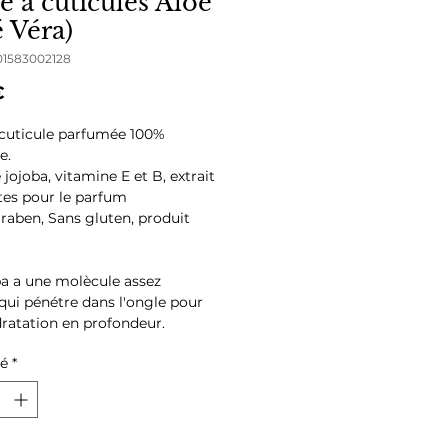
e à cuticules Aloé
é Véra)
01583002128
Prix
€
 cuticule parfumée 100%
e.
 jojoba, vitamine E et B, extrait
tes pour le parfum
raben, Sans gluten, produit
ba a une molècule assez
 qui pénétre dans l'ongle pour
ratation en profondeur.
er chaque jour sur les ongles et
té
*
es pour une hydratation
e et un joli rendu.