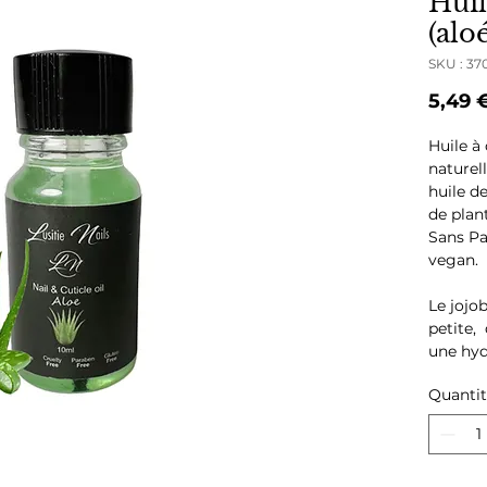
Huil
(alo
SKU : 37
5,49 
Huile à
naturell
huile de
de plan
Sans Pa
vegan.
Le jojo
petite,
une hyd
Appliqu
Quanti
cuticul
optimal