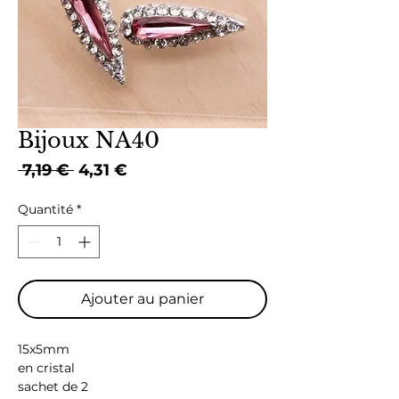
Bijoux NA40
Prix
Prix
 7,19 € 
4,31 €
original
promotionnel
Quantité
*
Ajouter au panier
15x5mm
en cristal
sachet de 2