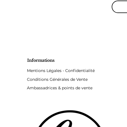
TRIME
DITOLY
DIMETH
WAX, CI
Avertis
Pour us
tenir h
respecte
éviter 
provoqu
Informations
contact
Mentions Légales - Confidentialité
Conditions Générales de Vente
Ambassadrices & points de vente