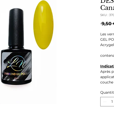
DES
Cana
SKU : 37
 9,50 
Les ve
GEL POL
Acrygel
conten
Indicat
Après p
applicat
couche 
finition
Quanti
Ingrédi
ACRYL
ACRYL