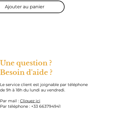
THYLBENZOYL
LPHOSPHINE OXIDE,
Ajouter au panier
ICONE, MICROCRYSTALLINE
 77499, CI 77891, CI 14700
sements :
age professionel uniquement,
ors de porté des enfants,
z les instructions d'utilisation,
le contact avec la peau. Peut
er une sensibilisation par
Une question ?
 cutané.
Besoin d'aide ?
​Le service client est joignable par téléphone
de 9h à 18h du lundi au vendredi.
Par mail :
Cliquez ici
Par téléphone :
+33 663794941