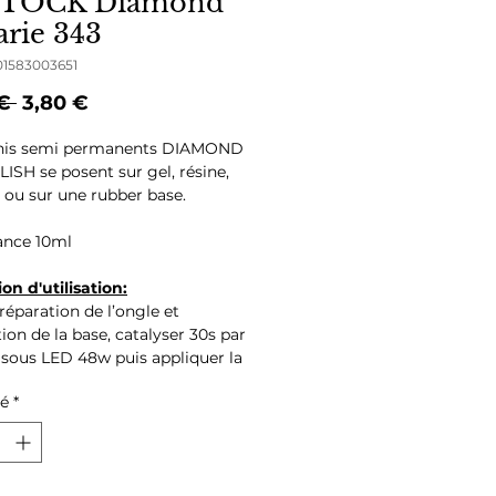
TOCK Diamond
rie 343
01583003651
Prix
Prix
€ 
3,80 €
original
promotionnel
rnis semi permanents DIAMOND
ISH se posent sur gel, résine,
 ou sur une rubber base.
ance 10ml
ion d'utilisation:
réparation de l’ongle et
ion de la base, catalyser 30s par
sous LED 48w puis appliquer la
té
*
ents : (Hema & TPO Free)
ATES/CARBAMATE COPOLYMER,
ATES COPOLYMER,