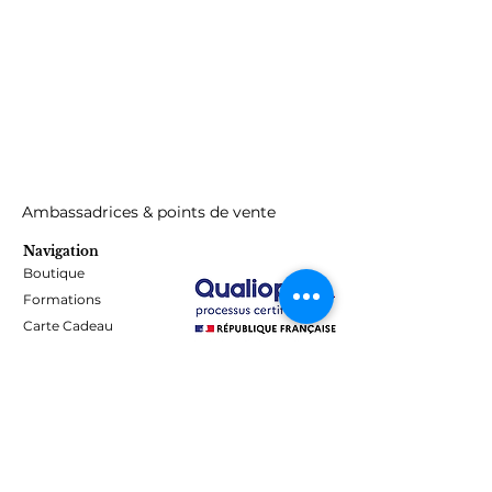
respectez les instructions d'utilisation,
éviter le contact avec la peau. Peut
provoquer une sensibilisation par
contact cutané.
Ambassadrices & points de vente
Navigation
Boutique
Formations
Carte Cadeau
Programme de fidélité
Blog
Contact
Informations
Mentions Légales - Confidentialité