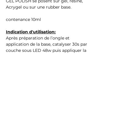
GEL POLISH se posent sur gel, résine,
Acrygel ou sur une rubber base.
contenance 10ml
Indication d'utilisation:
Après préparation de l’ongle et
application de la base, catalyser 30s par
couche sous LED 48w puis appliquer la
finition
Ingrédients : (Hema & TPO Free)
ACRYLATES/CARBAMATE COPOLYMER,
ACRYLATES COPOLYMER,
TRIMETHYLBENZOYL
DITOLYLPHOSPHINE OXIDE,
DIMETHICONE, MICROCRYSTALLINE
WAX, CI 77499, CI 77891, CI 14700
Avertissements :
Pour usage professionel uniquement,
tenir hors de porté des enfants,