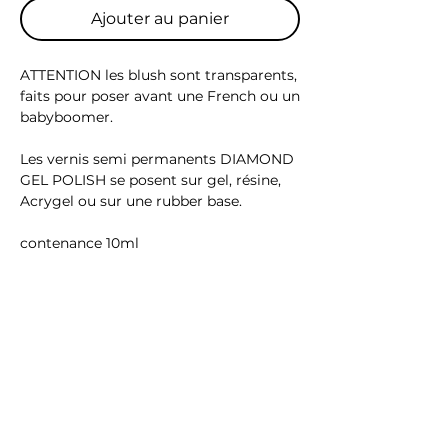
Ajouter au panier
ATTENTION les blush sont transparents,
faits pour poser avant une French ou un
babyboomer.
Les vernis semi permanents DIAMOND
GEL POLISH se posent sur gel, résine,
Acrygel ou sur une rubber base.
contenance 10ml
Indication d'utilisation:
Après préparation de l’ongle et
application de la base, catalyser 30s par
couche sous LED 48w puis appliquer la
finition
Ingrédients : (Hema & TPO Free)
ACRYLATES/CARBAMATE COPOLYMER,