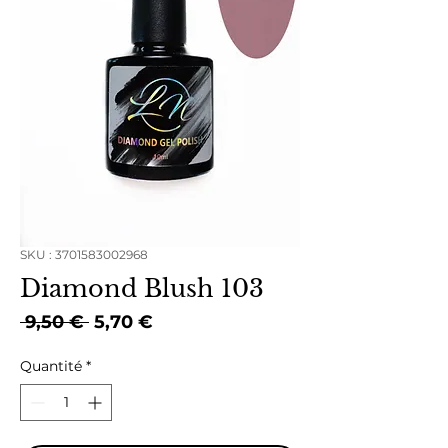
SKU : 3701583002968
Diamond Blush 103
Prix
Prix
 9,50 € 
5,70 €
original
promotionnel
Quantité
*