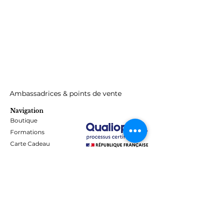
Avertissements :
Pour usage professionel uniquement,
tenir hors de porté des enfants,
respectez les instructions d'utilisation,
éviter le contact avec la peau. Peut
provoquer une sensibilisation par
contact cutané.
Ambassadrices & points de vente
Navigation
Boutique
Formations
Carte Cadeau
Programme de fidélité
Blog
Contact
Informations
Mentions Légales - Confidentialité