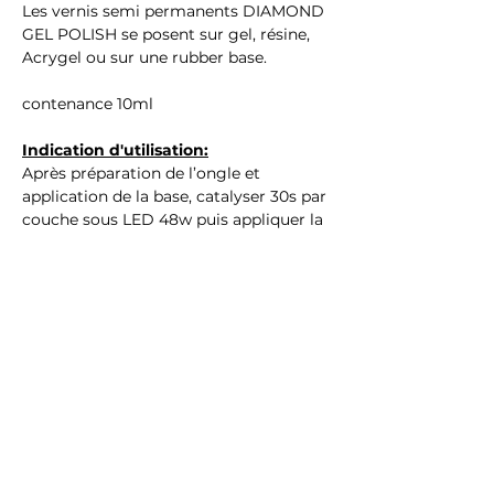
Les vernis semi permanents DIAMOND
GEL POLISH se posent sur gel, résine,
Acrygel ou sur une rubber base.
contenance 10ml
Indication d'utilisation:
Après préparation de l’ongle et
application de la base, catalyser 30s par
couche sous LED 48w puis appliquer la
finition
Ingrédients : (Hema & TPO Free)
ACRYLATES/CARBAMATE COPOLYMER,
ACRYLATES COPOLYMER,
TRIMETHYLBENZOYL
DITOLYLPHOSPHINE OXIDE,
DIMETHICONE, MICROCRYSTALLINE
WAX, CI 77499, CI 77891, CI 14700,
SILICA