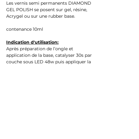
Les vernis semi permanents DIAMOND
GEL POLISH se posent sur gel, résine,
Acrygel ou sur une rubber base.
contenance 10ml
Indication d'utilisation:
Après préparation de l’ongle et
application de la base, catalyser 30s par
couche sous LED 48w puis appliquer la
finition
Ingrédients : (Hema & TPO Free)
ACRYLATES/CARBAMATE COPOLYMER,
ACRYLATES COPOLYMER,
TRIMETHYLBENZOYL
DITOLYLPHOSPHINE OXIDE,
DIMETHICONE, MICROCRYSTALLINE
WAX, CI 77499, CI 77891, CI 14700
Avertissements :