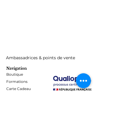
Pour usage professionel uniquement,
tenir hors de porté des enfants,
respectez les instructions d'utilisation,
éviter le contact avec la peau. Peut
provoquer une sensibilisation par
contact cutané.
Ambassadrices & points de vente
Navigation
Boutique
Formations
Carte Cadeau
Programme de fidélité
Blog
Contact
Informations
Mentions Légales - Confidentialité