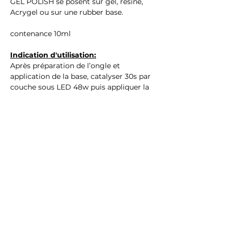
GEL POLISH se posent sur gel, résine,
Acrygel ou sur une rubber base.
contenance 10ml
Indication d'utilisation:
Après préparation de l’ongle et
application de la base, catalyser 30s par
couche sous LED 48w puis appliquer la
finition
Ingrédients : (Hema & TPO Free)
ACRYLATES/CARBAMATE COPOLYMER,
ACRYLATES COPOLYMER,
TRIMETHYLBENZOYL
DITOLYLPHOSPHINE OXIDE,
DIMETHICONE, MICROCRYSTALLINE
WAX, CI 77499, CI 77891, CI 14700
Avertissements :
Pour usage professionel uniquement,
tenir hors de porté des enfants,