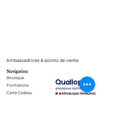
respectez les instructions d'utilisation,
éviter le contact avec la peau. Peut
provoquer une sensibilisation par
contact cutané.
Ambassadrices & points de vente
Navigation
Boutique
Formations
Carte Cadeau
Programme de fidélité
Blog
Contact
Informations
Mentions Légales - Confidentialité