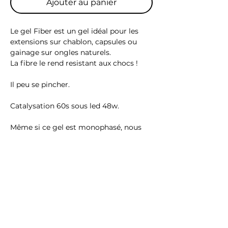
Ajouter au panier
Le gel Fiber est un gel idéal pour les
extensions sur chablon, capsules ou
gainage sur ongles naturels.
La fibre le rend resistant aux chocs !
Il peu se pincher.
Catalysation 60s sous led 48w.
Même si ce gel est monophasé, nous
conseillons d'appliquer la Base gel pour
une adhérence optimale.
Ingrédients (hema et tpo free)
Di-HEMA Trimethylhexyl Dicarbamate,
Urethane Acrylate Oligomer, Silica
Dimethicone Silylate, Tripropylene
Glycol Diacrylate, Methyl
benzoylformate, Glass, Silica Dimethyl