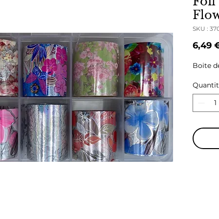
Foil
Flo
SKU : 3
6,49 
Boite de
Quanti