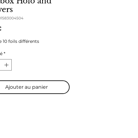
 box Holo and
wers
701583004504
Prix
€
 10 foils différents
té
*
Ajouter au panier