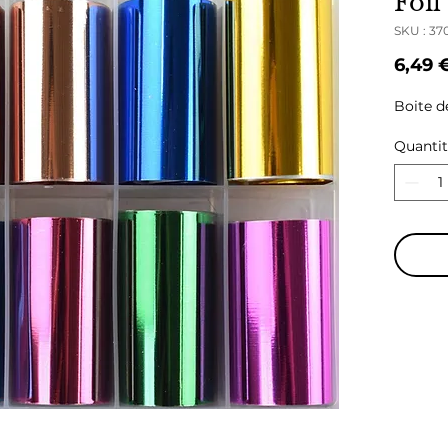
Foil
SKU : 3
6,49 
Boite de
Quanti