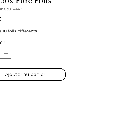
 box Pure Foils
701583004443
Prix
€
 10 foils différents
té
*
Ajouter au panier