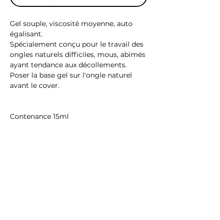
Gel souple, viscosité moyenne, auto
égalisant.
Spécialement conçu pour le travail des
ongles naturels difficiles, mous, abimés
ayant tendance aux décollements.
Poser la base gel sur l'ongle naturel
avant le cover.
Contenance 15ml
Catalysation 60s sous LED
Ingrédients : (hema et tpo free)
Di-HEMA trimethylhexyl dicarbamate,
Urethane Acrylates Oligomer, Silica
Dimethyl Silylate, Methylbenzoyl
Formate, CI 77891, CI 45410, CI 77491, CI
77499, p-hydroxyanisole