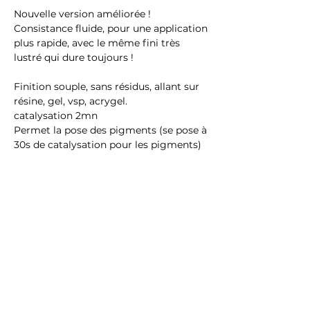
Nouvelle version améliorée !
Consistance fluide, pour une application
plus rapide, avec le même fini très
lustré qui dure toujours !
Finition souple, sans résidus, allant sur
résine, gel, vsp, acrygel.
catalysation 2mn
Permet la pose des pigments (se pose à
30s de catalysation pour les pigments)
Il s’utilise aussi pour le blooming !
Ingredients : (hema et tpo free)
PEG-3 Trimethylolpropane Triacrylate,
Urethane Acrylates Oligomer,
Pentaerythrityl
Tetramercaptopropionate,
Methylbenzoyl Formate, Ethyl
Trimethylbenzoyl Phenylphosphinate,
Dimethicone, CI 60725, p-