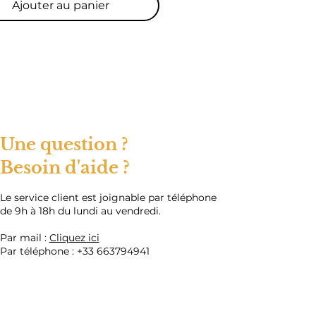
Ajouter au panier
ez votre tampon sur le motif
onné en prenant soin de ne pas
 trop de pression.
sférez le motif en appuyant le
sur votre ongle.
ents
cetate, Ethyl Acetate,
llulose, Adipic Acid / Neopentyl
Une question ?
/ Trimellitic Anhydride
Besoin d'aide ?
er, Acetyl Tributyl Citrate,
yl Alcohol, Stearalkonium
te, Benzophenone-1. May
​Le service client est joignable par téléphone
de 9h à 18h du lundi au vendredi.
 Mica, Silica, Silver, Tin Oxide, CI
I 15880, CI 19140, CI 60725, CI
Par mail :
Cliquez ici
I 77491, CI 77510, CI77266,
Par téléphone :
+33 663794941
.
le 9ml