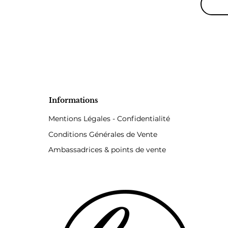
45º.
4) Pass
sélecti
exercer
5) Tran
tampon 
Ingrédi
Butyl A
Nitroce
Informations
Glycol 
Mentions Légales - Confidentialité
Copolym
Isoprop
Conditions Générales de Vente
Hectori
Ambassadrices & points de vente
contain:
15850, C
77000, C
CI77891
Bouteil