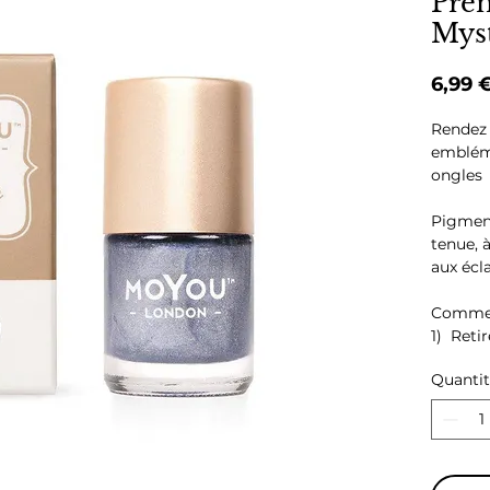
Prem
Mys
6,99 
Rendez 
emblém
ongles 
Pigment
tenue, 
aux écla
Commen
1) Retir
plaque .
Quanti
2) Appl
votre c
souhait
3) Retir
votre g