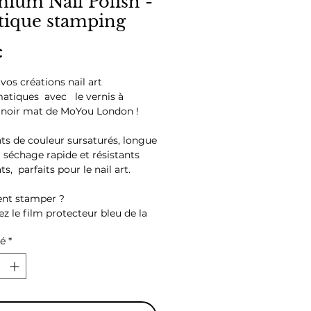
ium Nail Polish -
tique stamping
Prix
€
vos créations nail art
atiques avec le vernis à
noir mat de MoYou London !
s de couleur sursaturés, longue
à séchage rapide et résistants
ts, parfaits pour le nail art.
t stamper ?
ez le film protecteur bleu de la
té
*
iquez le vernis Stamping de
hoix sur le motif que vous
ez tamponner.
ez l'excédent de vernis à l'aide de
rattoir en suivant un angle de