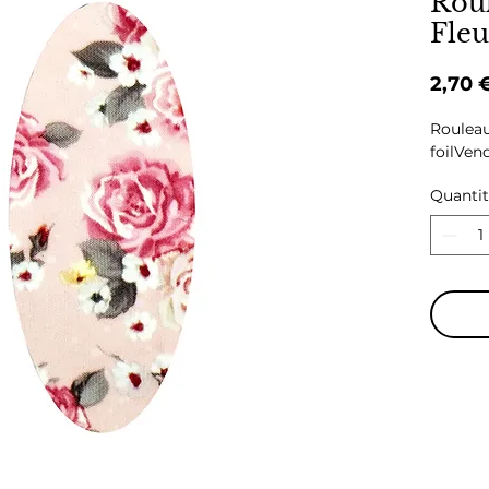
Rou
Fleu
2,70 
Rouleau 
foilVend
Quanti