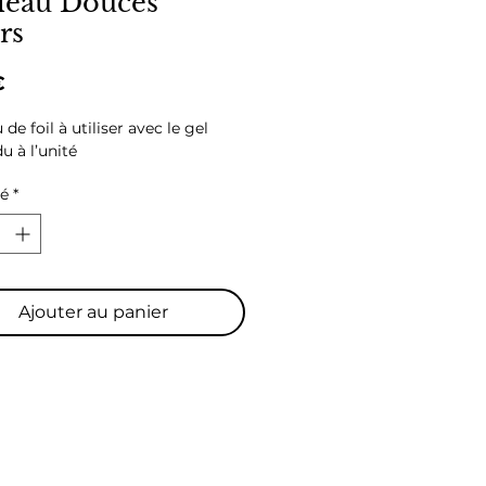
leau Douces
rs
Prix
€
de foil à utiliser avec le gel 
u à l’unité
té
*
Ajouter au panier