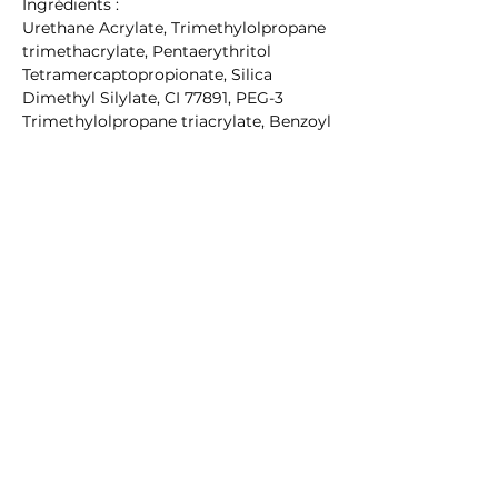
Ingrédients :
Urethane Acrylate, Trimethylolpropane
trimethacrylate, Pentaerythritol
Tetramercaptopropionate, Silica
Dimethyl Silylate, CI 77891, PEG-3
Trimethylolpropane triacrylate, Benzoyl
Isopropanol, Triethylene Glycol
Dimethacrylate, di-tolyl phosphine
oxide, BHT, Bis-(Methacryloyloxyethyl)
Phosphate, p-Hydroxyanisole, 2-
Oxepanone polymer, PPG-3 Glyceryl
ether triacrylate, Urethane
Methacrylate, Hydroxypropyl
Methacrylate, CI 60725