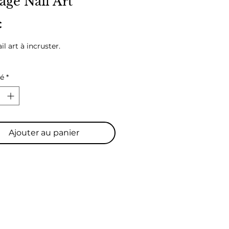
age Nail Art
Prix
€
l art à incruster.
té
*
Ajouter au panier